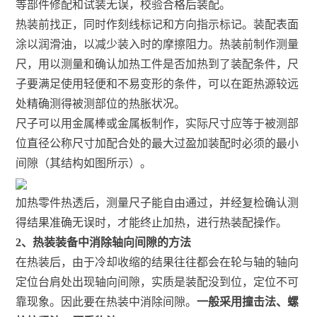
等部件修配和试装无误，校验合格后装配。
热装前找正，同时作刻线标记和方向指示标记。装配表面
涂以润滑油，以减少装入时的摩擦阻力。热装前制作测量
尺，用以测量和确认加热工件是否加热到了装配条件，尺
子要满足使用轻便和不易变形的条件，可以在距热源较远
处精确测得被测部位的热胀状况。
尺子可以用金属棒或金属板制作，实际尺寸应等于被测部
位直径公称尺寸加配合处的最大过盈加装配时必须的最小
间隙（其结构如图所示）。
加热零件热透后，测量尺子能自由通过，并经复检确认测
得结果准确无误时，才能终止加热，进行热装配操作。
2、热装装备中消除轴向间隙的方法
在热装后，由于冷却收缩的结果往往都会在轮与轴的轴向
定位台肩处出现轴向间隙，实质是装配没到位，定位不可
靠现象。因此要在热装中消除间隙。
一般采用撞击法、螺