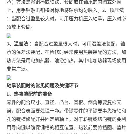
承；方法是将铜棒或软铁、套筒放在轴承的内圈或外圈
上，用手锤敲击铜棒对称地将轴承均匀装入。
2、顶压法
：当配合过盈量较大时，可用压力机压入轴承，压入时必
须放上套筒。
3、温差法
：当配合过盈量很大时，可用温差法装配，轴
承的温差法装配，在检修时经常使用热装装配的方法，加
热方法是用电加热器、油浴加热，其中电加热器现场使用
非常广泛。
轴承装配时的常见问题及关键环节
1、热装装配前的准备
零件的配合尺寸、直径、凸台、圆根、倒角等要复检无
误，配合表面要处理干净。带键零件的平键要事先按轴和
孔的键槽修配好并固定到轴上。对于斜键或切向键的要利
用导向键以确保键槽的相互位置。热装前要将挡圈、垫片