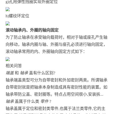
g)孔用弹性挡圈实现外圈定位
h)螺纹环定位
滚动轴承内、外圈的轴向固定
为了防止轴承在承受轴向载荷时，相对于轴或座孔产生轴
向移动，轴承内圈与轴、外圈与座孔必须进行轴向固定，
滚动轴承常用的内、外圈轴向固定方式如下：
相关问答
端盖
和
轴承
盖有什么区别?
轴承端盖类型可分为自带密封和外加密封两类。所谓轴承
自带密封就是把轴承本身制造成具有密封性能的装置。如
轴承带防尘盖、密封圈等。特点占用空间很小,安装拆...
轴承
盖属于什么类
零件
?
轴承盖属于定位和密封类零件,也属于法兰类零件,它的主