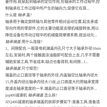
要作用,就是起到轴承的定位作用,在轴承的工作过程中,控
制轴承在工作过程中所产生的轴向力,促使它在其...
什么是
轴承
盖?
轴承用于确定旋转轴与其他零件相对运动位置,起支承或
导向作用的零部件,它的主要功能是支撑机械旋转体,用以
降低设备在传动过程中的机械载荷摩擦系数,按运动元...
轴承端盖
用什么连接?
1、间隙配合,一般是电机端盖内孔尺寸大于轴承外径10um
左右,安装时,两个接触面涂油脂即可配合上去,几乎不需要
辅助安装工具,节省成本,缺点也看得到,有间隙...1...
轴承端盖
尺寸规范?
端盖的止口直径等于轴承的外径,内盖轴空比轴承内径大
15,外盖内径比轴承内径大15丝,止口高度大约用轴承室厚
度减去轴承宽度的一半,端盖的止口直径等于轴承的外...
jzq400减速机
轴承端盖
怎么拆?
JZQ400减速机轴承端盖的拆卸步骤如下:准备工具:准备适