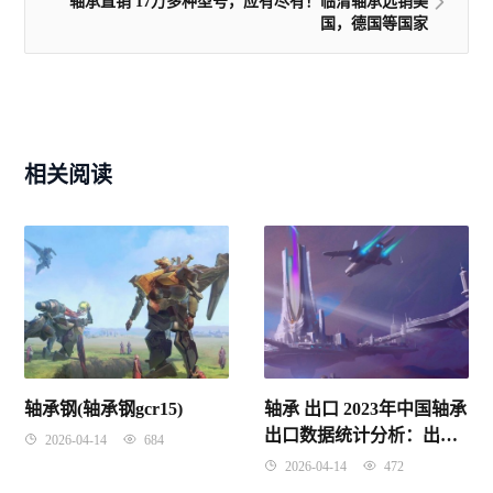
轴承直销 17万多种型号，应有尽有！临清轴承远销美
国，德国等国家
相关阅读
轴承钢(轴承钢gcr15)
轴承 出口 2023年中国轴承
出口数据统计分析：出口
2026-04-14
684
量同比下降21%
2026-04-14
472