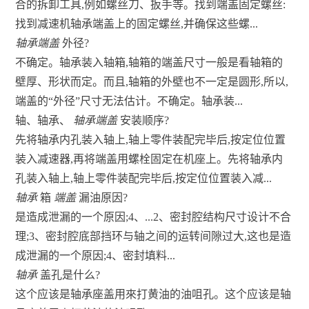
合的拆卸工具,例如螺丝刀、扳手等。找到端盖固定螺丝:
找到减速机轴承端盖上的固定螺丝,并确保这些螺...
轴承端盖
外径?
不确定。轴承装入轴箱,轴箱的端盖尺寸一般是看轴箱的
壁厚、形状而定。而且,轴箱的外壁也不一定是圆形,所以,
端盖的“外径”尺寸无法估计。不确定。轴承装...
轴、轴承、
轴承端盖
安装顺序?
先将轴承内孔装入轴上,轴上零件装配完毕后,按定位位置
装入减速器,再将端盖用螺栓固定在机座上。先将轴承内
孔装入轴上,轴上零件装配完毕后,按定位位置装入减...
轴承
箱
端盖
漏油原因?
是造成泄漏的一个原因;4、...2、密封腔结构尺寸设计不合
理;3、密封腔底部挡环与轴之间的运转间隙过大,这也是造
成泄漏的一个原因;4、密封填料...
轴承
盖孔是什么?
这个应该是轴承座盖用來打黄油的油咀孔。这个应该是轴