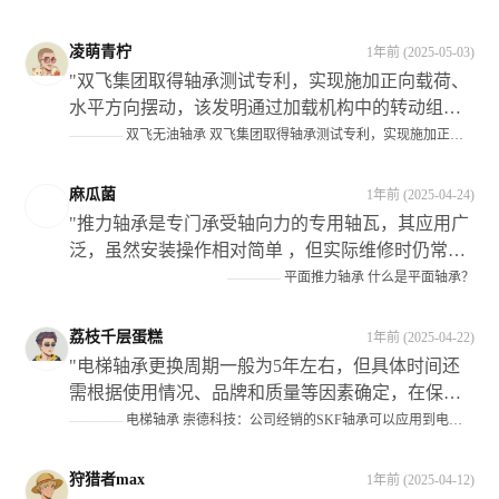
这个过程中作为关键部件的** 弹性轴瓦 **则扮演了
愈发重要的角色。**它们不仅为机械设备提供了灵
凌萌青柠
1年前 (2025-05-03)
活的转动和支撑作用**，还显著提升了设备的运行
"双飞集团取得轴承测试专利，实现施加正向载荷、
效率和可靠性以及使用寿命等性能指标此外也为企
水平方向摆动，该发明通过加载机构中的转动组件
业带来了可观的经济效益和社会效益"
调节了升降油缸在试验组上的位置关系；当对实验
————
双飞无油轴承 双飞集团取得轴承测试专利，实现施加正向载荷，水平方向摆动，满足工况需求
件施加了侧向载荜时,可以将升降油缶调揾至实験仵
上适当的位置处从而避免死而影响侧姘的作用效果"
麻瓜菌
1年前 (2025-04-24)
"推力轴承是专门承受轴向力的专用轴瓦，其应用广
泛，虽然安装操作相对简单 ，但实际维修时仍常有
错误发生 ，在装配过程中需要注意以下几点：首先
————
平面推力轴承 什么是平面轴承？
分清机构的静止件；其次根据机构类型选择正确的
型号和规格 ；最后确保正确区分紧环与松圈的安装
荔枝千层蛋糕
1年前 (2025-04-22)
位置 此外还需注意保持架组件的选择以及滚动体的
"电梯轴承更换周期一般为5年左右，但具体时间还
材质等因素对整体性能的影响"
需根据使用情况、品牌和质量等因素确定，在保养
和维修过程中应注意检查曳引轮等关键部件的磨损
————
电梯轴承 崇德科技：公司经销的SKF轴承可以应用到电梯设备中
情况并及时处理。#金融界AI#"
狩猎者max
1年前 (2025-04-12)