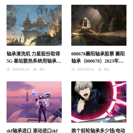
轴承清洗机 力星股份取得
000678襄阳轴承股票 襄阳
5G 基站散热系统用轴承钢
轴承（000678）2023年三
球自动清洗机专利，提高
季报简析：营收上升亏损
2026-04-14
383
2026-04-14
392
清洗效率
收窄，短期债务压力上升
skf轴承进口 滚动进口skf
换个前轮轴承多少钱(电动