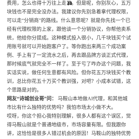
费用，怎么也得十万往上走了。但是呢，你别灰心，五万
10
10
21
21
10
12
44
46
块钱也不是完全没办法。我建议你先别急着拿代理权限，
可以走“分销商”的路线。什么意思呢？就是你先找一个已
经有代理权限的上家，跟他谈一个分销协议，你帮他卖系
统，他给你分提成。这种模式投入很小，几千块钱买个试
用账号就可以开始跑客户了。等你跑出来两三个成功案
例、手上有了一定流水之后，再去跟品牌方谈正式代理，
那时候底气就完全不一样了。至于亏了咋办这个问题，我
实话实说，做任何生意都有风险。但你花五万块钱买个教
训，总比你花五十万买个教训强，对吧？小成本试错，这
个思路是对的。
网友“诗城创业哥”问：
马鞍山本地做AI代理，和其他城
市比有什么独特的优势吗？我怕市场太小做不大。
哎呀，你这个担心我特别理解，很多人都有这个误区，觉
得马鞍山就是个普通地级市，市场容量有限。但我跟你
讲，这恰恰是很多人错过机会的原因！马鞍山的独特优势