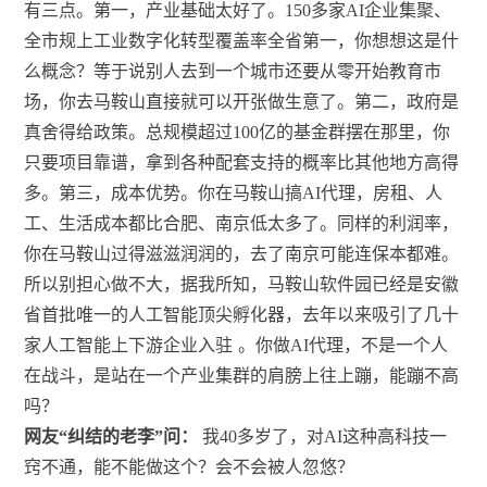
有三点。第一，产业基础太好了。150多家AI企业集聚、
全市规上工业数字化转型覆盖率全省第一，你想想这是什
么概念？等于说别人去到一个城市还要从零开始教育市
场，你去马鞍山直接就可以开张做生意了。第二，政府是
真舍得给政策。总规模超过100亿的基金群摆在那里，你
只要项目靠谱，拿到各种配套支持的概率比其他地方高得
多。第三，成本优势。你在马鞍山搞AI代理，房租、人
工、生活成本都比合肥、南京低太多了。同样的利润率，
你在马鞍山过得滋滋润润的，去了南京可能连保本都难。
所以别担心做不大，据我所知，马鞍山软件园已经是安徽
省首批唯一的人工智能顶尖孵化器，去年以来吸引了几十
家人工智能上下游企业入驻
。你做AI代理，不是一个人
在战斗，是站在一个产业集群的肩膀上往上蹦，能蹦不高
吗？
网友“纠结的老李”问：
我40多岁了，对AI这种高科技一
窍不通，能不能做这个？会不会被人忽悠？