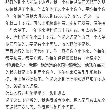
那具体到个人能做多少呢？我一个在芜湖做同类代理的朋
友给我透了个底。他去年签了30个中小客户，平均每个客
户一年给他贡献大概8000到12000块的收入，光这一块一
年就二十多万。再加上系统维护费、定制开发费、偶尔接
一些大单子，一年下来毛利润五十万左右。刨去各种成
本，净利润能剩个三十多万。他说这还是他自己一个人单
枪匹马做的，要是有个小团队，收入翻倍不是梦。
而且这行的核心优势在于，你一旦把客户拿下来，他每年
都要续费、都要升级，你每年轻轻松松就有一笔稳定的
“睡后收入”。我那个跑滴滴的老同学跟我说，他现在每天
的状态就是上午跑两个客户，下午在家喝茶刷刷系统数
据，晚上陪老婆孩子。他说这比跑滴滴不知道舒服了多少
倍，关键收入还稳。
怎么入行？别傻乎乎地一头扎进去
说了这么多好听的，我也得泼点冷水。想入局马鞍山AI全
网通代理商加盟，你得想清楚几个问题。