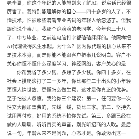
老李哥，你这个年纪的人能想到来了解AI，说实话已经很
厉害了。我特别能理解你的担心——四十多岁的人了，不
懂技术，怕被那些满嘴专业名词的年轻人给忽悠了。但我
跟你说个事儿，我那个跑滴滴的老同学，今年也三十八
了，中专毕业，之前连电脑打字都磕磕绊绊的。他照样把
AI代理做得风生水起。为什么？因为做代理的核心从来不
是技术本身，而是你能不能跟客户把事儿说明白。客户不
关心你懂不懂什么深度学习、神经网络，客户关心的是
——你帮我省了多少钱、多赚了多少钱。你四十多岁，在
社会上摸爬滚打了二十多年，你比那些二十出头的小年轻
更懂人情世故、更懂怎么做生意，这才是你真正的优势。
至于怕被人忽悠，我给你三个建议：第一，任何要你一次
性交大额加盟费的，先缓一缓，货比三家。第二，坚持先
试用再付款，好用的系统不怕你先试。第三，多跟已经在
做的人聊聊，听听真实的声音，别光听招商的人吹。最后
说一句，年龄从来不是问题，心态才是。你敢迈出这一