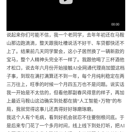
说起来你们可能不信，我一个老同学，去年年初还在马鞍
山那边跑滴滴，整天跟我吐槽说活不好干、车贷都快还不
上了。结果前几天同学聚会，这小子居然换了一辆新款的
宝马，整个人精神头完全不一样了。我跟他喝了三杯酒他
才松口，说去年六月份开始接触AI全网通代理商加盟这档
子事，到现在满打满算还不到一年，每个月纯利稳定在两
三万往上，旺季的时候一个月四五万也不是问题。说实话
我一开始是不太信的，但看他那副春风得意的样子，再加
上最近马鞍山这边确实到处都在搞“人工智能+万物”的布
局，我就觉得这事儿还真得好好琢磨琢磨。
我这个人有个毛病，看到好机会就忍不住要刨根问底。于
是后来专门花了一个多月时间，线上线下到处打听，把AI