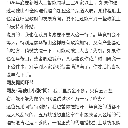
2026年底要新增人工智能领域企业20家以上
。如果你通
过马鞍山AI全网通代理商加盟这个渠道入局，某种程度上
也是在呼应政府的发展方向，说不定还能拿到一些政策上
的支持和补贴。
说真的，我也在认真考虑要不要入这一行了。毕竟机会不
等人，特别是像马鞍山这样既有政策加持、又有产业基础
的地方，稍微犹豫一下，可能就被别人占了先机。如果你
也在马鞍山，或者周边城市，真心建议你花点时间研究一
下这件事。别等到人家都赚得盆满钵满了，你才后悔当初
没早点下手。
网友提问环节
网友“马鞍山小张”问：
我手里资金不多，只有五万左
右，能不能先做个小代理试试水？万一亏了咋办？
这位兄弟问得特别好，我也替你捏把汗，毕竟谁的钱都不
是大风刮来的。五万块钱想直接拿个市级或者大区域的代
理权限肯定是不够的，一般正式的代理授权加上系统采购