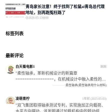
青岛家长注意！终于找到了松鼠ai青岛总代理
地址，别再跑冤枉路了
2026-05-13
88
标签列表
最新评论
白天看电影1
刚刚
"柔性轴承，革新机械设计的新篇章
=================，在机械设计中融入柔性的理
念和技术手段已经成为当前的发展趋势之一；而在
————
柔性轴承(柔性轴承用什么材料)
这个过程中作为关键部件的** 弹性轴瓦 **则扮演了
愈发重要的角色。**它们不仅为机械设备提供了灵
凌萌青柠
1年前 (2025-05-03)
活的转动和支撑作用**，还显著提升了设备的运行
"双飞集团取得轴承测试专利，实现施加正向载荷、
效率和可靠性以及使用寿命等性能指标此外也为企
水平方向摆动，该发明通过加载机构中的转动组件