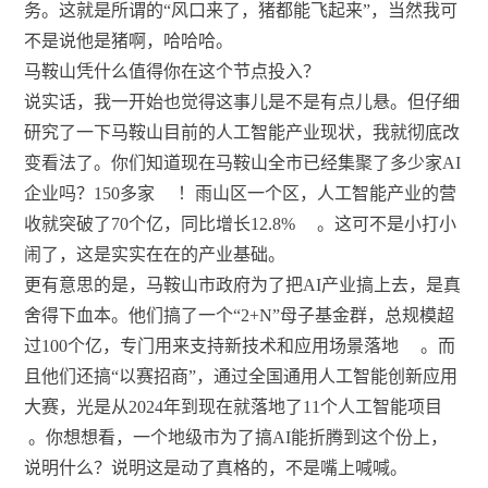
务。这就是所谓的“风口来了，猪都能飞起来”，当然我可
不是说他是猪啊，哈哈哈。
马鞍山凭什么值得你在这个节点投入？
说实话，我一开始也觉得这事儿是不是有点儿悬。但仔细
研究了一下马鞍山目前的人工智能产业现状，我就彻底改
变看法了。你们知道现在马鞍山全市已经集聚了多少家AI
企业吗？150多家
！雨山区一个区，人工智能产业的营
收就突破了70个亿，同比增长12.8%
。这可不是小打小
闹了，这是实实在在的产业基础。
更有意思的是，马鞍山市政府为了把AI产业搞上去，是真
舍得下血本。他们搞了一个“2+N”母子基金群，总规模超
过100个亿，专门用来支持新技术和应用场景落地
。而
且他们还搞“以赛招商”，通过全国通用人工智能创新应用
大赛，光是从2024年到现在就落地了11个人工智能项目
。你想想看，一个地级市为了搞AI能折腾到这个份上，
说明什么？说明这是动了真格的，不是嘴上喊喊。