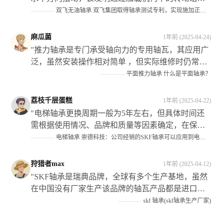
业带来了可观的经济效益和社会效益"
调节了升降油缸在试验组上的位置关系；当对实验
————
双飞无油轴承 双飞集团取得轴承测试专利，实现施加正向载荷，水平方向摆动，满足工况需求
件施加了侧向载荜时,可以将升降油缶调揾至实験仵
上适当的位置处从而避免死而影响侧姘的作用效果"
麻瓜菌
1年前 (2025-04-24)
"推力轴承是专门承受轴向力的专用轴瓦，其应用广
泛，虽然安装操作相对简单 ，但实际维修时仍常有
错误发生 ，在装配过程中需要注意以下几点：首先
————
平面推力轴承 什么是平面轴承？
分清机构的静止件；其次根据机构类型选择正确的
型号和规格 ；最后确保正确区分紧环与松圈的安装
荔枝千层蛋糕
1年前 (2025-04-22)
位置 此外还需注意保持架组件的选择以及滚动体的
"电梯轴承更换周期一般为5年左右，但具体时间还
材质等因素对整体性能的影响"
需根据使用情况、品牌和质量等因素确定，在保养
和维修过程中应注意检查曳引轮等关键部件的磨损
————
电梯轴承 崇德科技：公司经销的SKF轴承可以应用到电梯设备中
情况并及时处理。#金融界AI#"
狩猎者max
1年前 (2025-04-12)
"SKF轴承是瑞典品牌，全球有多个生产基地，虽然
在中国没有厂家生产该品牌的轴瓦产品都是进口的
但需要注意仿造品较多需要谨慎选择购买渠道以确
————
skf 轴承(skf轴承生产厂家)
保产品质量"