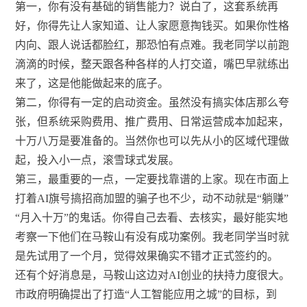
第一，你有没有基础的销售能力？说白了，这套系统再
好，你得先让人家知道、让人家愿意掏钱买。如果你性格
内向、跟人说话都脸红，那恐怕有点难。我老同学以前跑
滴滴的时候，整天跟各种各样的人打交道，嘴巴早就练出
来了，这是他能做起来的底子。
第二，你得有一定的启动资金。虽然没有搞实体店那么夸
张，但系统采购费用、推广费用、日常运营成本加起来，
十万八万是要准备的。当然你也可以先从小的区域代理做
起，投入小一点，滚雪球式发展。
第三，最重要的一点，一定要找靠谱的上家。现在市面上
打着AI旗号搞招商加盟的骗子也不少，动不动就是“躺赚”
“月入十万”的鬼话。你得自己去看、去核实，最好能实地
考察一下他们在马鞍山有没有成功案例。我老同学当时就
是先试用了一个月，觉得效果确实不错才正式签约的。
还有个好消息是，马鞍山这边对AI创业的扶持力度很大。
市政府明确提出了打造“人工智能应用之城”的目标，到