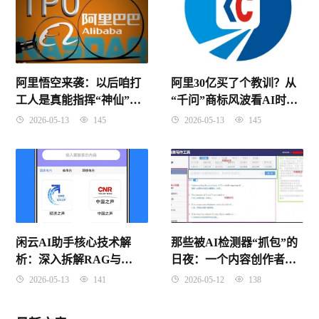
阿里30亿买了个教训？从
阿里悟空来袭：以后咱打
“千问”商标风波看AI时代
工人是真能指挥“神仙”同
的品牌保卫战
事了？
2026-05-13
145
2026-05-13
145
闲云AI助手核心技术解
那些被AI检测器“抓包”的
析：深入拆解RAG与
日夜：一个内容创作者的
Agent架构原理
血泪自救指南
2026-05-13
141
2026-05-12
138