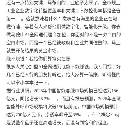
还有一点特别关键，马鞍山的工业底子太厚了。全市规上
工业企业数字化转型覆盖率和关键工序数控化率都是全省
第一
。这就意味着什么？意味着有海量的企业正在嗷
嗷待哺，等着有人来帮他们做数字化、智能化升级。你去
做马鞍山AI全网通代理商加盟，你面对的不是一穷二白的
空白市场，而是一个已经被政府和企业共同催熟的、马上
就要开花结果的黄金市场。
赚不赚钱？我给你们算笔实在账
很多人关心加盟AI全网通到底能不能赚钱。我专门找了好
几个已经入行的朋友打听过，给大家算一笔账，听得懂的
可以拿小本本记一下。
据行业调研，2025年中国智能客服市场规模已经达到156
亿元，同比增长35.2%
。而且有报告预测，2026年全球
智能外呼市场规模将突破150亿美元，中国市场规模预计
达到700亿人民币，渗透率飙升至85%
。什么概念？就
是说整个盘子还在高速增长，远没有到饱和的程度。