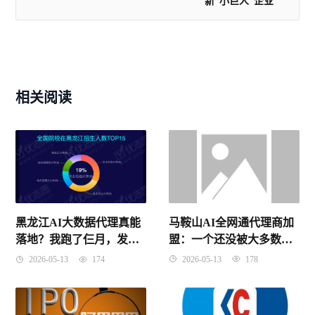
新“小巨人”企业
相关阅读
马鞍山AI全网通代理商加
黑龙江AI大数据代理真能
盟：一个还没被大多数人
落地？我跑了仨月，发现
发现的好机会！
水挺深！
2026-05-13
178
2026-05-13
174