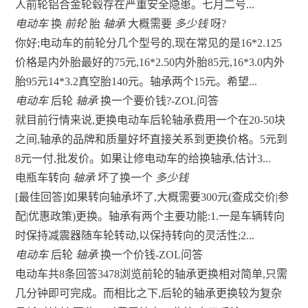
人前轮铝合金轮毂存在严重安全隐患。七月二号...
电动车
换
前轮
胎
轴承
大概需要
多少钱
呀?
你好;电动车的前轮分几个型号的,现在常见的是16*2.125
价格是内外胎最好的75元,16*2.50内外胎85元,16*3.0内外
胎95元14*3.2真空胎140元。轴承两个15元。希望...
电动车
后轮
轴承
换一个要价钱?-ZOL问答
就目前行情来说,更换电动车后轮轴承费用一个在20-50块
之间,轴承的品牌和质量好坏直接关系到更换价格。5元到
8元一付,批发价。如果让修电动车的给换轴承,估计3...
电瓶车转向
轴承
坏了换一个
多少钱
[最佳回答]如果转向轴承坏了,大概需要300元(查成交价|参
配|优惠政策)更换。轴承有两个主要功能:1.一是车辆转向
时保持减震器随车轮转动,以保持转向的灵活性;2...
电动车
后轮
轴承
换一个价钱-ZOL问答
电动车共8条回答3478浏览前轮的轴承更换相对简单,只需
几分钟即可完成。而相比之下,后轮的轴承更换较为复杂