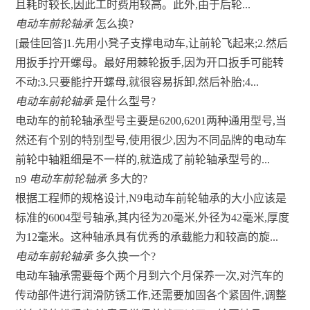
且耗时较长,因此工时费用较高。此外,由于后轮...
电动车前轮轴承
怎么换?
[最佳回答]1.先用小凳子支撑电动车,让前轮飞起来;2.然后
用扳手拧开螺母。最好用棘轮扳手,因为开口扳手可能转
不动;3.只要能拧开螺母,就很容易拆卸,然后补胎;4...
电动车前轮轴承
是什么型号?
电动车的前轮轴承型号主要是6200,6201两种通用型号,当
然还有个别的特别型号,使用很少,因为不同品牌的电动车
前轮中轴粗细是不一样的,就造成了前轮轴承型号的...
n9
电动车前轮轴承
多大的?
根据工程师的规格设计,N9电动车前轮轴承的大小应该是
标准的6004型号轴承,其内径为20毫米,外径为42毫米,厚度
为12毫米。这种轴承具有优秀的承载能力和较高的旋...
电动车前轮轴承
多久换一个?
电动车轴承需要每个两个月到六个月保养一次,对汽车的
传动部件进行润滑防锈工作,还需要加固各个紧固件,调整