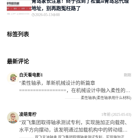
青岛家长注意！终于找到了松鼠ai青岛总代理
地址，别再跑冤枉路了
2026-05-13
88
标签列表
最新评论
白天看电影1
刚刚
"柔性轴承，革新机械设计的新篇章
=================，在机械设计中融入柔性的理
念和技术手段已经成为当前的发展趋势之一；而在
————
柔性轴承(柔性轴承用什么材料)
这个过程中作为关键部件的** 弹性轴瓦 **则扮演了
愈发重要的角色。**它们不仅为机械设备提供了灵
凌萌青柠
1年前 (2025-05-03)
活的转动和支撑作用**，还显著提升了设备的运行
"双飞集团取得轴承测试专利，实现施加正向载荷、
效率和可靠性以及使用寿命等性能指标此外也为企
水平方向摆动，该发明通过加载机构中的转动组件
业带来了可观的经济效益和社会效益"
调节了升降油缸在试验组上的位置关系；当对实验
————
双飞无油轴承 双飞集团取得轴承测试专利，实现施加正向载荷，水平方向摆动，满足工况需求