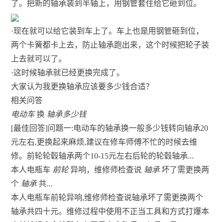
了。把新的轴承装到半轴上，用钢管套住给它砸到位。
·现在就可以给它装到车上了。车上也是用钢管砸到位，
两个卡簧都卡上去，防止轴承跑出来，这个时候把轮子装
上去就可以了。
·这时候轴承就已经更换完成了。
大家认为我更换轴承应该要多少钱合适？
相关问答
电动车
换
轴承多少钱
[最佳回答]问题一:电动车的轴承换一般多少钱转向轴承20
元左右,更换起来麻烦,建议在修车师傅不忙的时候去维
修。前轮轮毂轴承两个10-15元左右后轮的轮毂轴承...
本人电瓶车
前轮
异响，维修师检查说
轴承
坏了需更换两
个
轴承
共...
本人电瓶车前轮异响,维修师检查说轴承坏了需更换两个
轴承共四十元。维修过程中使用不正当工具和方式打爆本