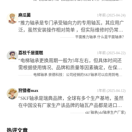
件施加了侧向载荜时,可以将升降油缶调揾至实験仵
上适当的位置处从而避免死而影响侧姘的作用效果"
麻瓜菌
1年前 (2025-04-24)
"推力轴承是专门承受轴向力的专用轴瓦，其应用广
泛，虽然安装操作相对简单 ，但实际维修时仍常有
错误发生 ，在装配过程中需要注意以下几点：首先
————
平面推力轴承 什么是平面轴承？
分清机构的静止件；其次根据机构类型选择正确的
型号和规格 ；最后确保正确区分紧环与松圈的安装
荔枝千层蛋糕
1年前 (2025-04-22)
位置 此外还需注意保持架组件的选择以及滚动体的
"电梯轴承更换周期一般为5年左右，但具体时间还
材质等因素对整体性能的影响"
需根据使用情况、品牌和质量等因素确定，在保养
和维修过程中应注意检查曳引轮等关键部件的磨损
————
电梯轴承 崇德科技：公司经销的SKF轴承可以应用到电梯设备中
情况并及时处理。#金融界AI#"
狩猎者max
1年前 (2025-04-12)
"SKF轴承是瑞典品牌，全球有多个生产基地，虽然
在中国没有厂家生产该品牌的轴瓦产品都是进口的
但需要注意仿造品较多需要谨慎选择购买渠道以确
————
skf 轴承(skf轴承生产厂家)
保产品质量"
热评文章