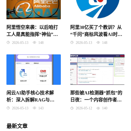
阿里30亿买了个教训？从
阿里悟空来袭：以后咱打
“千问”商标风波看AI时代
工人是真能指挥“神仙”同
的品牌保卫战
事了？
2026-05-13
148
2026-05-13
148
闲云AI助手核心技术解
那些被AI检测器“抓包”的
析：深入拆解RAG与
日夜：一个内容创作者的
Agent架构原理
血泪自救指南
2026-05-13
143
2026-05-12
140
最新文章