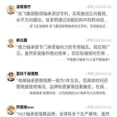
愈发重要的角色。**它们不仅为机械设备提供了灵
凌萌青柠
1年前 (2025-05-03)
活的转动和支撑作用**，还显著提升了设备的运行
"双飞集团取得轴承测试专利，实现施加正向载荷、
效率和可靠性以及使用寿命等性能指标此外也为企
水平方向摆动，该发明通过加载机构中的转动组件
业带来了可观的经济效益和社会效益"
调节了升降油缸在试验组上的位置关系；当对实验
————
双飞无油轴承 双飞集团取得轴承测试专利，实现施加正向载荷，水平方向摆动，满足工况需求
件施加了侧向载荜时,可以将升降油缶调揾至实験仵
上适当的位置处从而避免死而影响侧姘的作用效果"
麻瓜菌
1年前 (2025-04-24)
"推力轴承是专门承受轴向力的专用轴瓦，其应用广
泛，虽然安装操作相对简单 ，但实际维修时仍常有
错误发生 ，在装配过程中需要注意以下几点：首先
————
平面推力轴承 什么是平面轴承？
分清机构的静止件；其次根据机构类型选择正确的
型号和规格 ；最后确保正确区分紧环与松圈的安装
荔枝千层蛋糕
1年前 (2025-04-22)
位置 此外还需注意保持架组件的选择以及滚动体的
"电梯轴承更换周期一般为5年左右，但具体时间还
材质等因素对整体性能的影响"
需根据使用情况、品牌和质量等因素确定，在保养
和维修过程中应注意检查曳引轮等关键部件的磨损
————
电梯轴承 崇德科技：公司经销的SKF轴承可以应用到电梯设备中
情况并及时处理。#金融界AI#"
狩猎者max
1年前 (2025-04-12)
"SKF轴承是瑞典品牌，全球有多个生产基地，虽然