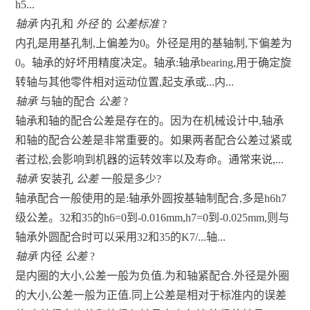
h5...
轴承
内孔和
外径
的
公差标准
?
内孔是用基孔制,上偏差为0。外径是用的基轴制,下偏差为
0。轴承的好坏用精度决定。轴承:轴承bearing,用于确定旋
转轴与其他零件相对运动位置,起支承或...内...
轴承
与轴的配合
公差
?
轴承和轴的配合公差是存在的。因为在机械设计中,轴承
和轴的配合公差是非常重要的。如果两者配合公差过紧或
者过松,会影响到机器的运转效率以及寿命。通常来说,...
轴承
安装孔
公差
一般是多少?
轴承配合一般使用的是:轴承外圆按基轴制配合,多是h6h7
级公差。32和35的h6=0到-0.016mm,h7=0到-0.025mm,则与
轴承外圆配合时可以采用32和35的K7/...轴...
轴承
内径
公差
?
是内圈的大小,公差一般为负值.为和轴紧配合.外径是外圈
的大小,公差一般为正值.同上公差是相对于标准内的误差