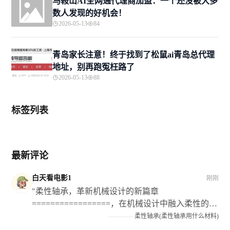
马鞍山AI全网通代理商加盟：一个还没被大多
数人发现的好机会！
2026-05-13
84
青岛家长注意！终于找到了松鼠ai青岛总代理
地址，别再跑冤枉路了
2026-05-13
88
标签列表
最新评论
白天看电影1
刚刚
"柔性轴承，革新机械设计的新篇章
=================，在机械设计中融入柔性的理
念和技术手段已经成为当前的发展趋势之一；而在
————
柔性轴承(柔性轴承用什么材料)
这个过程中作为关键部件的** 弹性轴瓦 **则扮演了