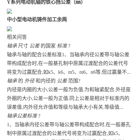
Y系列电动机轴的铁心挡公差（㎜）
中小型电动机铸件加工余两
相关问答
轴承
尺寸
公差
的国家
标准
?
轴承与轴的配合公差标准1、当轴承内径公差带与轴公差
带构成配合时,在一般基孔制中原属过渡配合的公差代号
将变为过赢配合,如k5、k6、m5、m6、n6等,但过赢量不...
轴承
的
外径
和内径的
公差
范围?
内径是内圈的大小,公差一般为负值.为和轴紧配合.外径是
外圈的大小,公差一般为正值.同上公差是相对于标准内的
误差值.内外径允许值和等级与轴承大小有关.等级值...
轴承公差标准
?
1、当轴承内径公差带与轴公差带构成配合时,在一般基孔
制中原属过渡配合的公差代号将变为过赢配合,如k5、