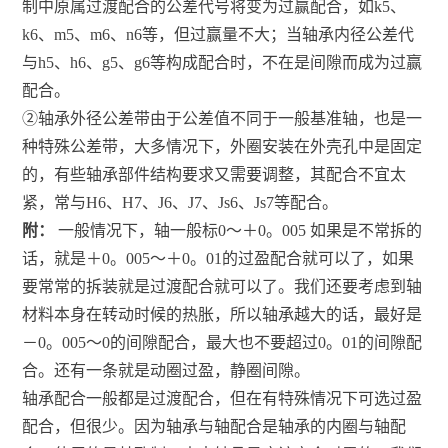
制中原属过渡配合的公差代号将变为过赢配合，如k5、
k6、m5、m6、n6等，但过赢量不大；当轴承内径公差代
与h5、h6、g5、g6等构成配合时，不在是间隙而成为过赢
配合。
②轴承外径公差带由于公差值不同于一般基准轴，也是一
种特殊公差带，大多情况下，外圈安装在外壳孔中是固定
的，有些轴承部件结构要求又需要调整，其配合不宜太
紧，常与H6、H7、J6、J7、Js6、Js7等配合。
附：
一般情况下，轴一般标0～＋0。005 如果是不常拆的
话，就是＋0。005～＋0。01的过盈配合就可以了，如果
要常常的拆装就是过渡配合就可以了。我们还要考虑到轴
材料本身在转动时候的热胀，所以轴承越大的话，最好是
－0。005～0的间隙配合，最大也不要超过0。01的间隙配
合。还有一条就是动圈过盈，静圈间隙。
轴承配合一般都是过渡配合，但在有特殊情况下可选过盈
配合，但很少。因为轴承与轴配合是轴承的内圈与轴配