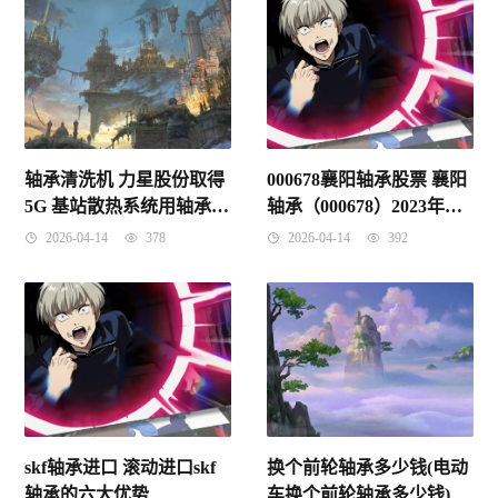
轴承清洗机 力星股份取得
000678襄阳轴承股票 襄阳
5G 基站散热系统用轴承钢
轴承（000678）2023年三
球自动清洗机专利，提高
季报简析：营收上升亏损
2026-04-14
378
2026-04-14
392
清洗效率
收窄，短期债务压力上升
skf轴承进口 滚动进口skf
换个前轮轴承多少钱(电动
轴承的六大优势
车换个前轮轴承多少钱)