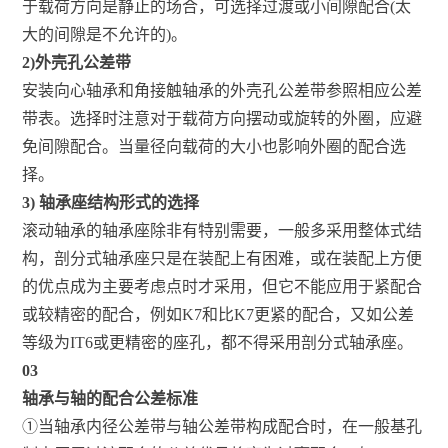
于载荷方向是静止的场合，可选择过渡或小间隙配合(太
大的间隙是不允许的)。
2)外壳孔公差带
安装向心轴承和角接触轴承的外壳孔公差带参照相应公差
带表。选择时注意对于载荷方向摆动或旋转的外圈，应避
免间隙配合。当量径向载荷的大小也影响外圈的配合选
择。
3) 轴承座结构形式的选择
滚动轴承的轴承座除非有特别需要，一般多采用整体式结
构，剖分式轴承座只是在装配上有困难，或在装配上方便
的优点成为主要考虑点时才采用，但它不能应用于紧配合
或较精密的配合，例如K7和比K7更紧的配合，又如公差
等级为IT6或更精密的座孔，都不得采用剖分式轴承座。
03
轴承与轴的配合公差标准
①当轴承内径公差带与轴公差带构成配合时，在一般基孔