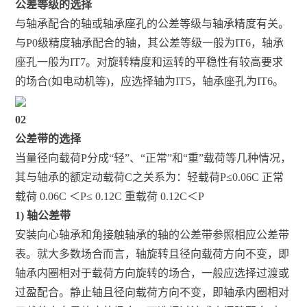
公差等级的选择
与轴承配合的轴或轴承座孔的公差等级与轴承精度有关。
与P0级精度轴承配合的轴，其公差等级一般为IT6，轴承
座孔一般为IT7。对旋转精度和运转的平稳性有较高要求
的场合(如电动机等)，应选择轴为IT5，轴承座孔为IT6。
02
公差带的选择
当量径向载荷P分成“轻”、“正常”和“重”载荷等几种情况，
其与轴承的额定动载荷C之关系为：轻载荷P≤0.06C 正常
载荷 0.06C ＜P≤ 0.12C 重载荷 0.12C＜P
1) 轴公差带
安装向心轴承和角接触轴承的轴的公差带参照相应公差带
表。就大多数场合而言，轴旋转且径向载荷方向不变，即
轴承内圈相对于载荷方向旋转的场合，一般应选择过渡或
过盈配合。静止轴且径向载荷方向不变，即轴承内圈相对