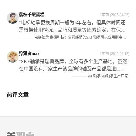
分清机构的静止件；其次根据机构类型选择正确的
型号和规格 ；最后确保正确区分紧环与松圈的安装
荔枝千层蛋糕
1年前 (2025-04-22)
位置 此外还需注意保持架组件的选择以及滚动体的
"电梯轴承更换周期一般为5年左右，但具体时间还
材质等因素对整体性能的影响"
需根据使用情况、品牌和质量等因素确定，在保养
和维修过程中应注意检查曳引轮等关键部件的磨损
————
电梯轴承 崇德科技：公司经销的SKF轴承可以应用到电梯设备中
情况并及时处理。#金融界AI#"
狩猎者max
1年前 (2025-04-12)
"SKF轴承是瑞典品牌，全球有多个生产基地，虽然
在中国没有厂家生产该品牌的轴瓦产品都是进口的
但需要注意仿造品较多需要谨慎选择购买渠道以确
————
skf 轴承(skf轴承生产厂家)
保产品质量"
热评文章