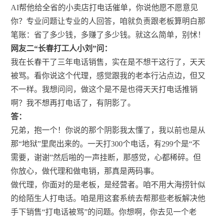
AI帮他给全省的小卖店打电话催单，你说他愿不愿意见
你？专业问题让专业的人回答，咱就负责跟老板算明白那
笔账：省了多少钱，多赚了多少钱。就这么简单，别怵！
网友二“长春打工人小刘”问：
我在长春干了三年电话销售，实在是不想干这行了，天天
被骂。看你说这个代理，感觉跟我的老本行沾点边，但又
不一样。我想问问，做这个是不是也得天天打电话推销
啊？我不想再打电话了，有阴影了。
答：
兄弟，抱一个！你说的那个阴影我太懂了，我以前也是从
那“地狱”里爬出来的。一天打300个电话，有299个是“不
需要，谢谢”然后啪的一声挂断，那感觉，心都稀碎。但
你放心，做代理和做电销，那真是两码事。
做代理，你面对的是老板，是经营者。咱不用大海捞针似
的给陌生人打电话。咱是用这套系统去帮那些老板解决他
手下销售“打电话被骂”的问题。你想啊，你去见一个老