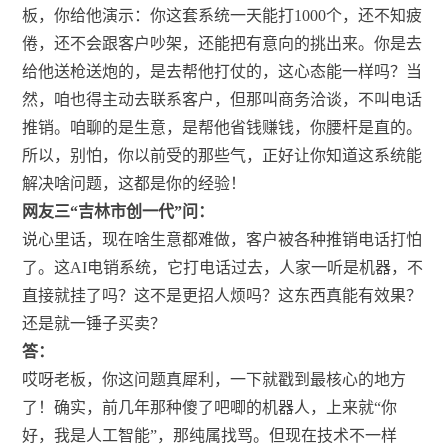
板，你给他演示：你这套系统一天能打1000个，还不知疲
倦，还不会跟客户吵架，还能把有意向的挑出来。你是去
给他送枪送炮的，是去帮他打仗的，这心态能一样吗？当
然，咱也得主动去联系客户，但那叫商务洽谈，不叫电话
推销。咱聊的是生意，是帮他省钱赚钱，你腰杆是直的。
所以，别怕，你以前受的那些气，正好让你知道这系统能
解决啥问题，这都是你的经验！
网友三“吉林市创一代”问：
说心里话，现在啥生意都难做，客户被各种推销电话打怕
了。这AI电销系统，它打电话过去，人家一听是机器，不
直接就挂了吗？这不是更招人烦吗？这东西真能有效果？
还是就一锤子买卖？
答：
哎呀老板，你这问题真犀利，一下就戳到最核心的地方
了！确实，前几年那种傻了吧唧的机器人，上来就“你
好，我是人工智能”，那纯属找骂。但现在技术不一样