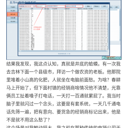
结果我发现，我这点认知，真就是井底的蛤蟆。有一次我
去吉林下面一个县级市，拜访一个做农资的老板。他那院
里堆着小山高的化肥，人就坐在电脑前面愁。为啥？春耕
马上开始了，但下面村镇的经销商啥情况他不清楚，光靠
俩员工扯着嗓子打电话，一天打一百通就累屁了。我当时
脑子里就闪过一个念头，这要是有套系统，一天几千通电
话先筛一遍，把有意向、要货急的经销商标记出来，他是
不是就不用这么愁了？
这个场景对我触动挺大。我之前在那种传统的电销公司干