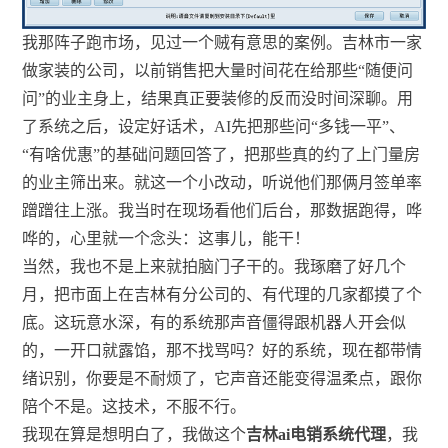
我那阵子跑市场，见过一个贼有意思的案例。吉林市一家
做家装的公司，以前销售把大量时间花在给那些“随便问
问”的业主身上，结果真正要装修的反而没时间深聊。用
了系统之后，设定好话术，AI先把那些问“多钱一平”、
“有啥优惠”的基础问题回答了，把那些真的约了上门量房
的业主筛出来。就这一个小改动，听说他们那俩月签单率
蹭蹭往上涨。我当时在现场看他们后台，那数据跑得，哗
哗的，心里就一个念头：这事儿，能干！
当然，我也不是上来就拍脑门子干的。我琢磨了好几个
月，把市面上在吉林有分公司的、有代理的几家都摸了个
底。这玩意水深，有的系统那声音僵得跟机器人开会似
的，一开口就露馅，那不找骂吗？好的系统，现在都带情
绪识别，你要是不耐烦了，它声音还能变得温柔点，跟你
陪个不是。这技术，不服不行。
我现在算是想明白了，我做这个
吉林ai电销系统代理
，我