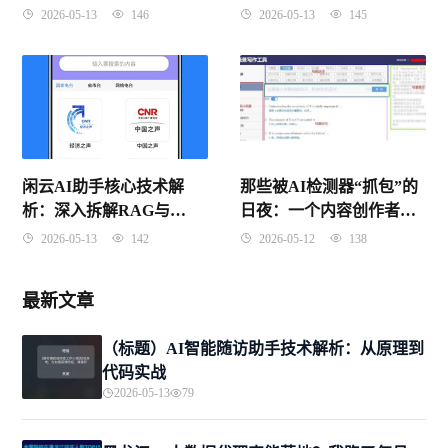
的品牌保卫战
事了？
2026-05-13
145
2026-05-13
146
闲云AI助手核心技术解
那些被AI检测器“抓包”的
析：深入拆解RAG与
日夜：一个内容创作者的
Agent架构原理
血泪自救指南
2026-05-13
142
2026-05-12
138
最新文章
（标题）AI智能随访助手技术解析：从原理到
代码实战
2026-05-13
79