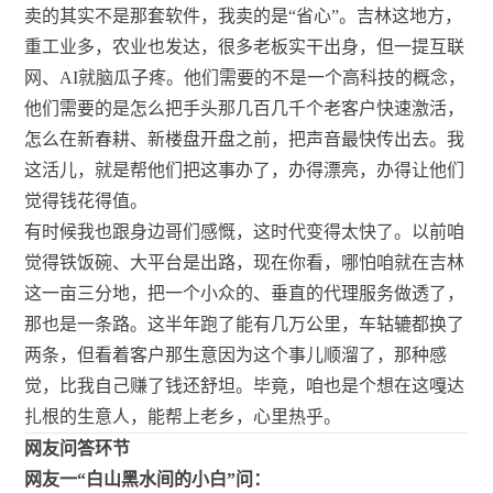
卖的其实不是那套软件，我卖的是“省心”。吉林这地方，
重工业多，农业也发达，很多老板实干出身，但一提互联
网、AI就脑瓜子疼。他们需要的不是一个高科技的概念，
他们需要的是怎么把手头那几百几千个老客户快速激活，
怎么在新春耕、新楼盘开盘之前，把声音最快传出去。我
这活儿，就是帮他们把这事办了，办得漂亮，办得让他们
觉得钱花得值。
有时候我也跟身边哥们感慨，这时代变得太快了。以前咱
觉得铁饭碗、大平台是出路，现在你看，哪怕咱就在吉林
这一亩三分地，把一个小众的、垂直的代理服务做透了，
那也是一条路。这半年跑了能有几万公里，车轱辘都换了
两条，但看着客户那生意因为这个事儿顺溜了，那种感
觉，比我自己赚了钱还舒坦。毕竟，咱也是个想在这嘎达
扎根的生意人，能帮上老乡，心里热乎。
网友问答环节
网友一“白山黑水间的小白”问：