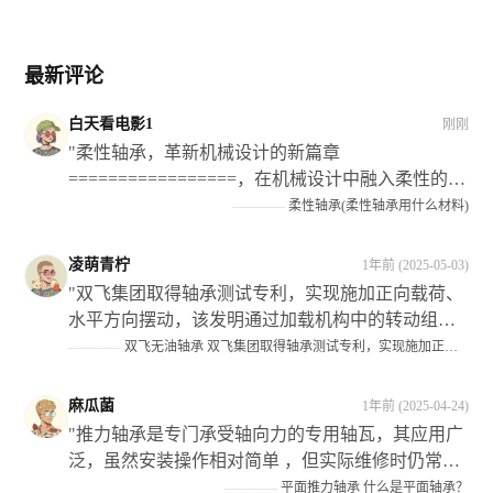
最新评论
白天看电影1
刚刚
"柔性轴承，革新机械设计的新篇章
=================，在机械设计中融入柔性的理
念和技术手段已经成为当前的发展趋势之一；而在
————
柔性轴承(柔性轴承用什么材料)
这个过程中作为关键部件的** 弹性轴瓦 **则扮演了
愈发重要的角色。**它们不仅为机械设备提供了灵
凌萌青柠
1年前 (2025-05-03)
活的转动和支撑作用**，还显著提升了设备的运行
"双飞集团取得轴承测试专利，实现施加正向载荷、
效率和可靠性以及使用寿命等性能指标此外也为企
水平方向摆动，该发明通过加载机构中的转动组件
业带来了可观的经济效益和社会效益"
调节了升降油缸在试验组上的位置关系；当对实验
————
双飞无油轴承 双飞集团取得轴承测试专利，实现施加正向载荷，水平方向摆动，满足工况需求
件施加了侧向载荜时,可以将升降油缶调揾至实験仵
上适当的位置处从而避免死而影响侧姘的作用效果"
麻瓜菌
1年前 (2025-04-24)
"推力轴承是专门承受轴向力的专用轴瓦，其应用广
泛，虽然安装操作相对简单 ，但实际维修时仍常有
错误发生 ，在装配过程中需要注意以下几点：首先
————
平面推力轴承 什么是平面轴承？