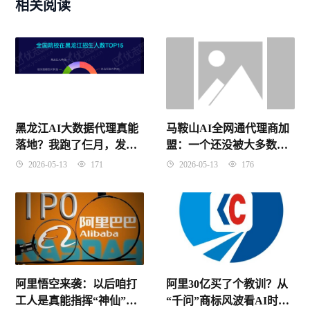
相关阅读
马鞍山AI全网通代理商加
黑龙江AI大数据代理真能
盟：一个还没被大多数人
落地？我跑了仨月，发现
发现的好机会！
水挺深！
2026-05-13
176
2026-05-13
171
阿里30亿买了个教训？从
阿里悟空来袭：以后咱打
“千问”商标风波看AI时代
工人是真能指挥“神仙”同