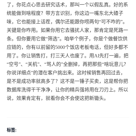
了，你花点心思去研究话术，那叫一个以假乱真。好的系
统能做到啥程度？带方言识别，你这边一嘴东北大碴子
味，它也能接上话茬，偶尔还能跟你唠两句“可不咋的”。
关键是你咋用。如果你用它去骚扰人家，那肯定是死路一
条。但你要用它做“筛选”。咱举个例子，你是个做餐饮供
应链的，你有以前留的5000个饭店老板电话，但好多都不
用了。你让销售打，打三天人也废了。用AI先打一遍，把
“空号”、“关机”、“骂人的”全删掉，再把那些“啥玩意儿？
你说详细点”的潜在客户挑出来。这时候销售再回过去，
是不是成功率就高多了？这不是一锤子买卖，这是帮你把
数据库洗得干干净净，让你的精兵强将用在刀刃上。所以
说，效果肯定有，就看你会不会使这把新锄头。
标签: