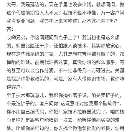
大哥，我是延边的，现在手里也没多少钱，就想问问，做
这个代理前期投入大不大？我技术也不咋懂，万一客户问
我点专业问题，我答不上来可咋整？那不就抓瞎了吗？
答：
哎呦兄弟，你这问题问到点子上了！我当初也是这么想
的，兜里比脸还干净，还怕跟人谈技术。其实你放宽心，
现在这些搞系统的厂家，尤其是想在吉林铺开摊子的，都
懂咱的难处。前期代理费这事，真没你想的那么邪乎，有
的甚至可以谈合作分润，不一定非得几十万砸进去。关键
是找那种带教政策的，就是厂家有人带你跑市场，教你咋
谈客户。
至于技术那玩意儿，我跟你掏心窝子说，咱是卖铲子的，
不是造铲子的。客户问你“这玩意咋对接我那个破软件”，
你不用自己编代码，你把厂家技术拉群里就完了。咱的核
心是啥？是跟客户能喝到一块去，能听懂他那买卖的难
处。比如你是延边的，你去找个做泡菜批发的老板，你用