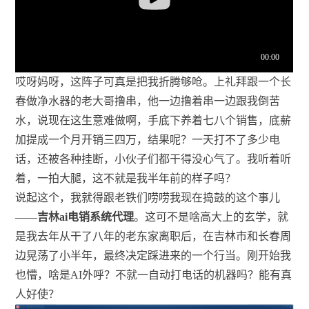
哎呀妈呀，这阵子可真是把我折腾够呛。上礼拜跟一个长
春做净水器的老大哥撸串，他一边撸着串一边跟我倒苦
水，说现在这生意难做啊，手底下养着七八个销售，底薪
加提成一个月开销三四万，结果呢？一天打不了多少电
话，还被各种挂断，小伙子们都干得没心气了。我听着听
着，一拍大腿，这不就是我半年前的样子吗？
说起这个，我就得跟老铁们唠唠我现在捣鼓的这个事儿
——
吉林ai电销系统代理
。这可不是啥高大上的玄学，就
是我去年从干了八年的老东家离职后，在吉林市和长春周
边晃荡了小半年，最终决定踩进来的一个行当。刚开始我
也懵，啥是AI外呼？不就一自动打电话的机器吗？能有真
人好使？